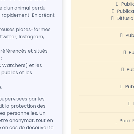
Publi
re d'un animal perdu
Publica
er rapidement. En créant
Diffusio
breuses plates-formes
Pub
Twitter, Instagram,
 référencés et situés
Pu
;
s Watchers) et les
Pub
 publics et les
Pub
.
supervisées par les
it la protection des
es personnelles. Un
otre anonymat, tout en
Pack E
e en cas de découverte