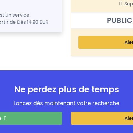
Sup
est un service
PUBLIC
artir de Dès 14.90 EUR
Ale
Ne perdez plus de temps
Lancez dès maintenant votre recherche
e
Ale