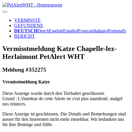
VERMISSTE
GEFUNDENE
DEUTSCH
Dutch
English
Español
Français
Italiano
Português
BERICHT
Vermisstmeldung Katze Chapelle-lez-
Herlaimont PetAlert WHT
Meldung #352275
Vermisstmeldung Katze
Diese Anzeige wurde durch den Tierhalter geschlossen
Grund : L'émetteur de cette Alerte ne s'est plus manifesté, malgré
nos relances.
Diese Anzeige ist geschlossen. Die Details und Bemerkungen sind
ausser für den Inserenten nicht mehr einsehbar. Wir bedanken uns
für Ihre Beiträge und Hilfe.